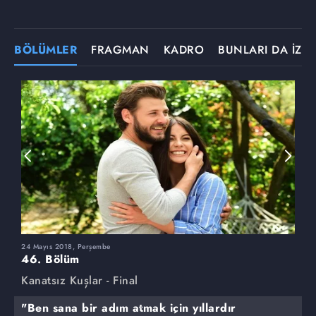
BÖLÜMLER
FRAGMAN
KADRO
BUNLARI DA İZLE
24 Mayıs 2018, Perşembe
1
46. Bölüm
4
Kanatsız Kuşlar - Final
K
"Ben sana bir adım atmak için yıllardır