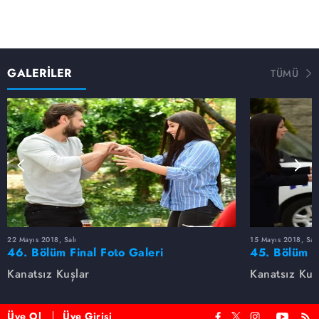
GALERİLER
TÜMÜ
22 Mayıs 2018, Salı
15 Mayıs 2018, Salı
46. Bölüm Final Foto Galeri
45. Bölüm F
Kanatsız Kuşlar
Kanatsız Kuş
Üye Ol
Üye Girişi