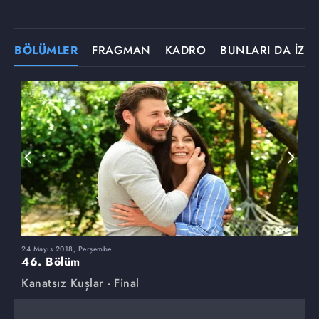
BÖLÜMLER
FRAGMAN
KADRO
BUNLARI DA İZLE
24 Mayıs 2018, Perşembe
1
46. Bölüm
4
Kanatsız Kuşlar - Final
K