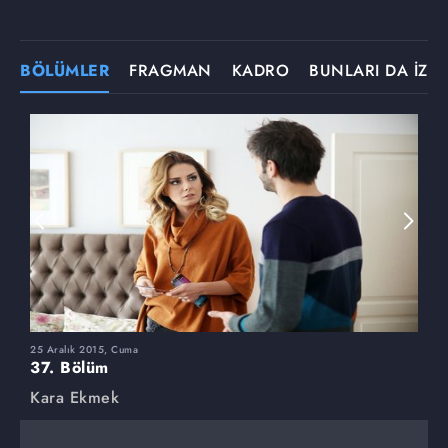
BÖLÜMLER
FRAGMAN
KADRO
BUNLARI DA İZLE
25 Aralık 2015, Cuma
1
37. Bölüm
3
Kara Ekmek
K