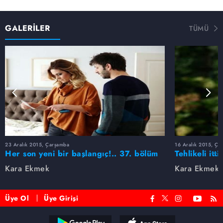
GALERİLER
TÜMÜ
23 Aralık 2015, Çarşamba
16 Aralık 2015, Ça
Her son yeni bir başlangıç!.. 37. bölüm
Tehlikeli itt
fotogaleri
Kara Ekmek
Kara Ekmek
Üye Ol
Üye Girişi