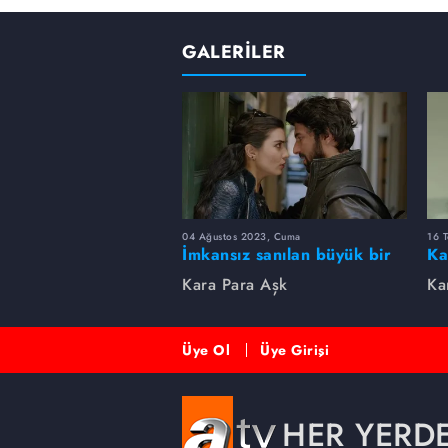
GALERİLER
04 Ağustos 2023, Cuma
16 
İmkansız sanılan büyük bir
Ka
aşk 💞💎
Re
Kara Para Aşk
Ka
Üye Ol
Üye Girişi
HER YERD