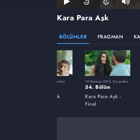
Kara Para Aşk
BÖLÜMLER
FRAGMAN
K
şamba
1 Nisan 2015, Çarşamba
15 Temmuz 2015, Çarşamba
40. Bölüm
54. Bölüm
k
Kara Para Aşk
Kara Para Aşk -
Final