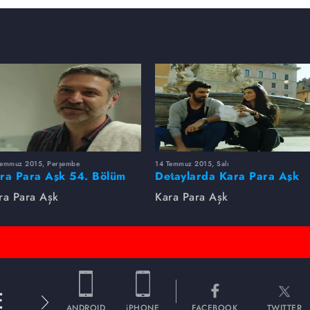
Temmuz 2015, Perşembe
14 Temmuz 2015, Salı
ra Para Aşk 54. Bölüm
Detaylarda Kara Para Aşk
plikleri / Final
ra Para Aşk
Kara Para Aşk
E
ANDROID
iPHONE
FACEBOOK
TWITTER