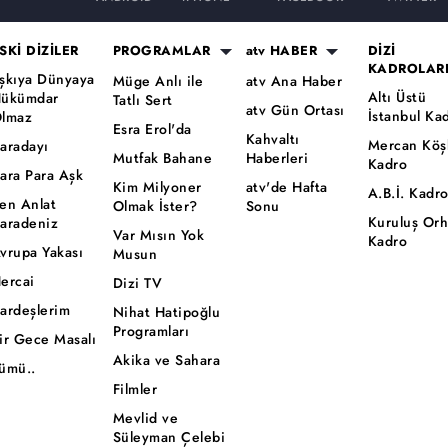
SKİ DİZİLER
PROGRAMLAR
atv HABER
DİZİ
KADROLAR
şkıya Dünyaya
Müge Anlı ile
atv Ana Haber
Altı Üstü
ükümdar
Tatlı Sert
atv Gün Ortası
İstanbul Ka
lmaz
Esra Erol'da
Kahvaltı
Mercan Köş
aradayı
Mutfak Bahane
Haberleri
Kadro
ara Para Aşk
Kim Milyoner
atv'de Hafta
A.B.İ. Kadr
en Anlat
Olmak İster?
Sonu
Kuruluş Or
aradeniz
Var Mısın Yok
Kadro
vrupa Yakası
Musun
ercai
Dizi TV
ardeşlerim
Nihat Hatipoğlu
Programları
ir Gece Masalı
Akika ve Sahara
ümü..
Filmler
Mevlid ve
Süleyman Çelebi