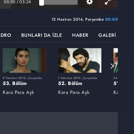
00:00
/
03:24
12 Haziran 2014, Perşembe
00:00
ADRO
BUNLARI DA İZLE
HABER
GALERİ
8 Temmuz 2015, Çarşamba
1 Temmuz 2015, Çarşamba
24 Haziran 2
53. Bölüm
52. Bölüm
51. Böl
Kara Para Aşk
Kara Para Aşk
Kara Par