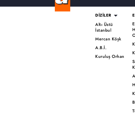
DİZİLER
E
E
Altı Üstü
H
İstanbul
O
Mercan Köşk
K
A.B.İ.
K
Kuruluş Orhan
S
K
A
H
K
B
T