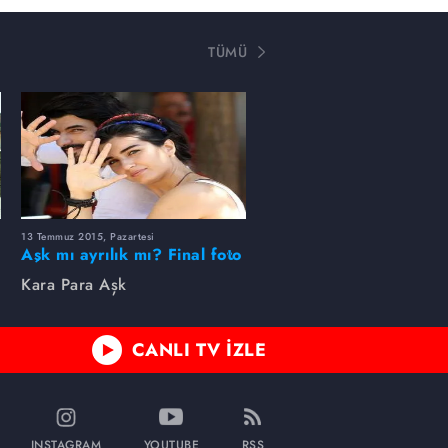
TÜMÜ
13 Temmuz 2015, Pazartesi
Aşk mı ayrılık mı? Final foto
galeri
Kara Para Aşk
CANLI TV İZLE
INSTAGRAM
YOUTUBE
RSS