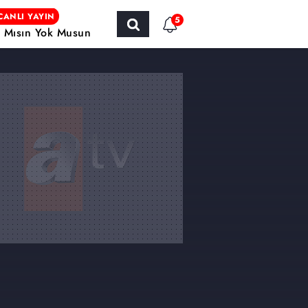
CANLI YAYIN
5
r Mısın Yok Musun