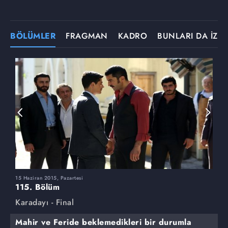
BÖLÜMLER
FRAGMAN
KADRO
BUNLARI DA İZLE
15 Haziran 2015, Pazartesi
8
115. Bölüm
1
Karadayı - Final
K
Mahir ve Feride beklemedikleri bir durumla