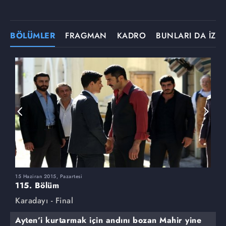
BÖLÜMLER
FRAGMAN
KADRO
BUNLARI DA İZLE
15 Haziran 2015, Pazartesi
8
115. Bölüm
1
Karadayı - Final
K
Ayten’i kurtarmak için andını bozan Mahir yine