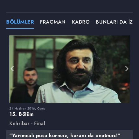
BÖLÜMLER
FRAGMAN
KADRO
BUNLARI DA İZLE
24 Haziran 2016, Cuma
1
15. Bölüm
1
Kehribar - Final
K
"Yarımcalı pusu kurmaz, kuranı da unutmaz!"