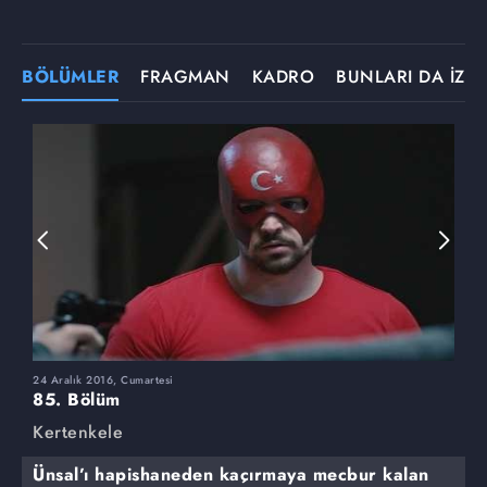
BÖLÜMLER
FRAGMAN
KADRO
BUNLARI DA İZLE
24 Aralık 2016, Cumartesi
1
85. Bölüm
8
Kertenkele
K
Ünsal’ı hapishaneden kaçırmaya mecbur kalan