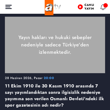
CANLI
YAYIN
Yayın hakları ve hukuki sebepler
nedeniyle sadece Türkiye'den
izlenmektedir.
28 Haziran 2026, Pazar
20:00
11 Ekim 1910 ile 30 Kasım 1910 arasında 7
sayı yayımlandıktan sonra ilgisizlik nedeniye
yayımına son verilen Osmanlı Devleti'ndeki ilk
spor gazetesinin adı nedir?