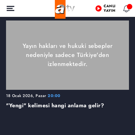
CANLI
YAYIN
Yayın hakları ve hukuki sebepler
nedeniyle sadece Türkiye'den
izlenmektedir.
18 Ocak 2026, Pazar
20:00
"Yengi" kelimesi hangi anlama gelir?