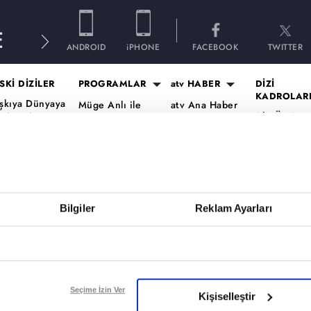
E
ANDROID
iPHONE
FACEBOOK
TWITTER
SKİ DİZİLER
PROGRAMLAR
atv HABER
DİZİ
KADROLAR
şkıya Dünyaya
Müge Anlı ile
atv Ana Haber
Altı Üstü
ükümdar
Tatlı Sert
atv Gün Ortası
İstanbul Ka
lmaz
Esra Erol'da
Kahvaltı
Mercan Köş
aradayı
Mutfak Bahane
Haberleri
Kadro
ara Para Aşk
Kim Milyoner
atv'de Hafta
A.B.İ. Kadr
en Anlat
Olmak İster?
Sonu
Kuruluş Or
aradeniz
Bilgiler
Reklam Ayarları
Var Mısın Yok
Kadro
vrupa Yakası
Musun
ercai
Dizi TV
ardeşlerim
Nihat Hatipoğlu
Programları
ir Gece Masalı
Seçime İzin Ver
Kişiselleştir
Akika ve Sahara
ümü..