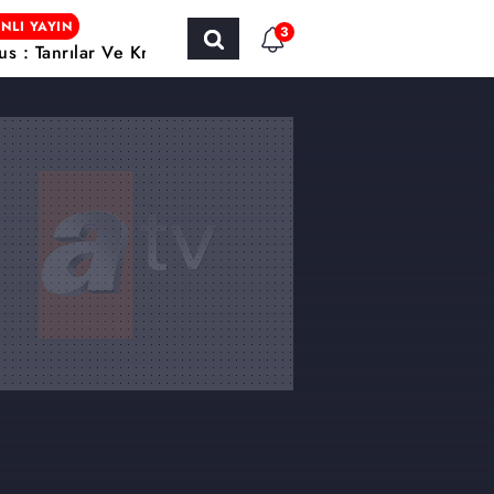
NLI YAYIN
3
us : Tanrılar Ve Krallar / Yabancı Sinema