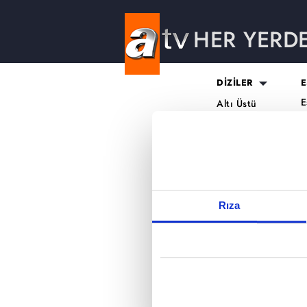
HER YERD
Reddet
DİZİLER
E
E
Altı Üstü
H
İstanbul
O
Mercan Köşk
K
A.B.İ.
K
Kuruluş Orhan
S
K
Rıza
A
H
K
B
T