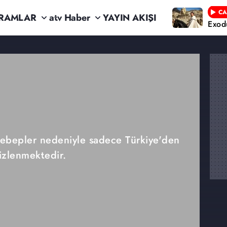
CA
RAMLAR
atv Haber
YAYIN AKIŞI
Exod
 sebepler nedeniyle sadece Türkiye'den
izlenmektedir.