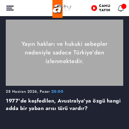
CANLI
YAYIN
Yayın hakları ve hukuki sebepler
nedeniyle sadece Türkiye'den
izlenmektedir.
28 Haziran 2026, Pazar
20:00
1977'de keşfedilen, Avustralya'ya özgü hangi
adda bir yaban arısı türü vardır?