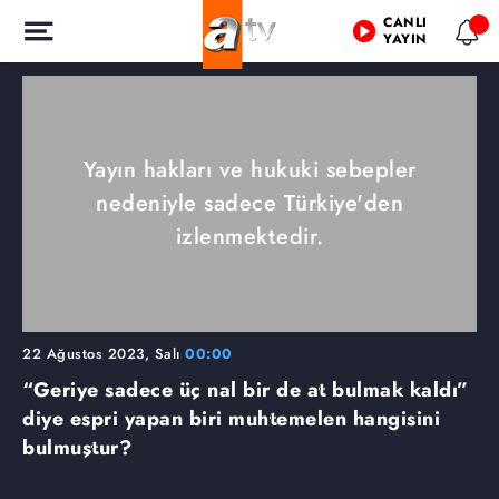
CANLI
YAYIN
Yayın hakları ve hukuki sebepler
nedeniyle sadece Türkiye'den
izlenmektedir.
22 Ağustos 2023, Salı
00:00
“Geriye sadece üç nal bir de at bulmak kaldı”
diye espri yapan biri muhtemelen hangisini
bulmuştur?