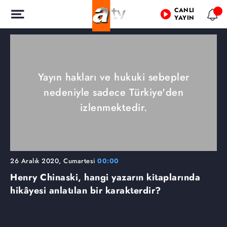
CANLI
YAYIN
Yayın hakları ve hukuki sebepler
nedeniyle sadece Türkiye'den
izlenmektedir.
26 Aralık 2020, Cumartesi
00:00
Henry Chinaski, hangi yazarın kitaplarında
hikâyesi anlatılan bir karakterdir?