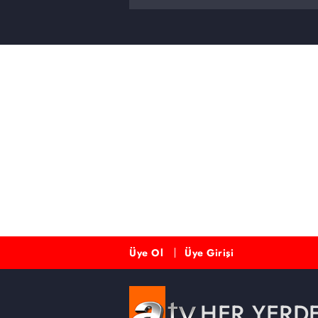
Üye Ol
Üye Girişi
HER YERD