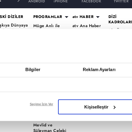
ANDROID
iPHONE
FACEBOOK
TWITTER
SKİ DİZİLER
PROGRAMLAR
atv HABER
DİZİ
KADROLAR
şkıya Dünyaya
Müge Anlı ile
atv Ana Haber
Altı Üstü
ükümdar
Tatlı Sert
atv Gün Ortası
İstanbul Ka
lmaz
Esra Erol'da
Kahvaltı
Mercan Köş
aradayı
Mutfak Bahane
Haberleri
Kadro
ara Para Aşk
Kim Milyoner
atv'de Hafta
A.B.İ. Kadr
en Anlat
Olmak İster?
Sonu
Kuruluş Or
aradeniz
Bilgiler
Reklam Ayarları
Var Mısın Yok
Kadro
vrupa Yakası
Musun
ercai
Dizi TV
ardeşlerim
Nihat Hatipoğlu
Programları
ir Gece Masalı
Seçime İzin Ver
Kişiselleştir
Akika ve Sahara
ümü..
Filmler
Mevlid ve
Süleyman Çelebi