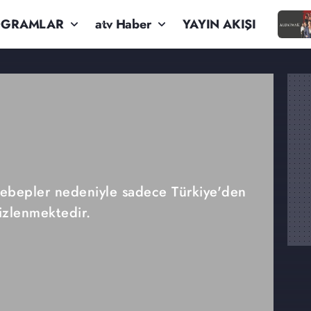
OGRAMLAR
atv Haber
YAYIN AKIŞI
 sebepler nedeniyle sadece Türkiye'den
izlenmektedir.