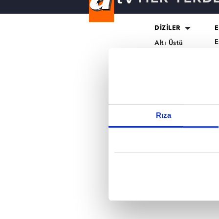
Reddet
DİZİLER
E
E
Altı Üstü
H
İstanbul
O
Mercan Köşk
K
A.B.İ.
K
Kuruluş Orhan
S
K
Rıza
A
H
K
B
T