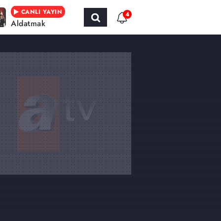
CANLI YAYIN
4
Aldatmak