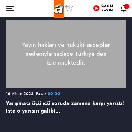
CANLI
YAYIN
Yayın hakları ve hukuki sebepler
nedeniyle sadece Türkiye'den
izlenmektedir.
16 Nisan 2023, Pazar
00:00
Yarışmacı üçüncü soruda zamana karşı yarıştı!
İşte o yarışın galibi…