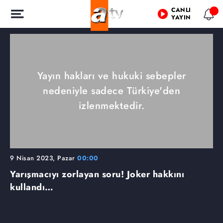
CANLI
YAYIN
Yayın hakları ve hukuki sebepler
nedeniyle sadece Türkiye'den
izlenmektedir.
9 Nisan 2023, Pazar
00:00
Yarışmacıyı zorlayan soru! Joker hakkını
kullandı…