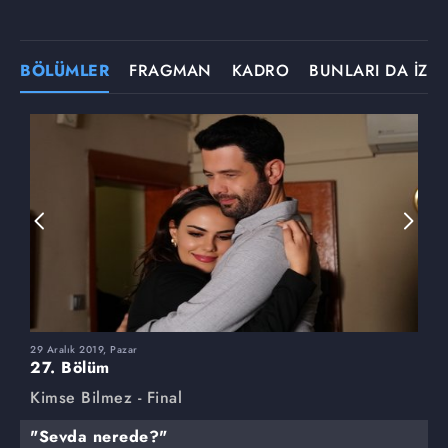
BÖLÜMLER
FRAGMAN
KADRO
BUNLARI DA İZLE
29 Aralık 2019, Pazar
2
27. Bölüm
2
Kimse Bilmez - Final
K
"Sevda nerede?"