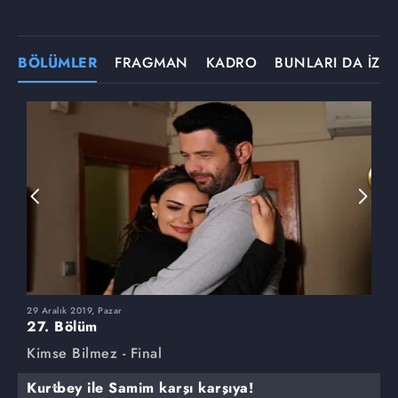
BÖLÜMLER
FRAGMAN
KADRO
BUNLARI DA İZLE
29 Aralık 2019, Pazar
2
27. Bölüm
2
Kimse Bilmez - Final
K
Kurtbey ile Samim karşı karşıya!