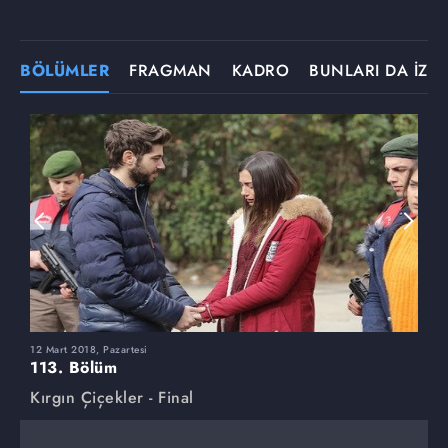
BÖLÜMLER
FRAGMAN
KADRO
BUNLARI DA İZLE
12 Mart 2018, Pazartesi
5
113. Bölüm
1
Kırgın Çiçekler - Final
K