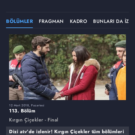
BÖLÜMLER
FRAGMAN
KADRO
BUNLARI DA İZLE
12 Mart 2018, Pazartesi
5
113. Bölüm
1
Kırgın Çiçekler - Final
K
Dizi atv’de izlenir! Kırgın Çiçekler tüm bölümleri