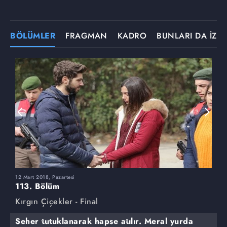
BÖLÜMLER
FRAGMAN
KADRO
BUNLARI DA İZLE
12 Mart 2018, Pazartesi
5
113. Bölüm
1
Kırgın Çiçekler - Final
K
Seher tutuklanarak hapse atılır. Meral yurda