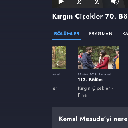
Kırgın Çiçekler
70. Bö
BÖLÜMLER
FRAGMAN
K
rtesi
27 Kasım 2017, Pazartesi
12 Mart 2018, Pazartesi
99. Bölüm
113. Bölüm
ler
Kırgın Çiçekler
Kırgın Çiçekler -
Final
Kemal Mesude’yi nere