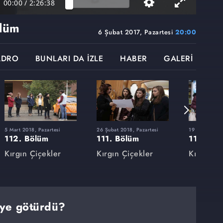
00:00
/
2:26:38
lüm
6 Şubat 2017, Pazartesi
20:00
ADRO
BUNLARI DA İZLE
HABER
GALERİ
5 Mart 2018, Pazartesi
26 Şubat 2018, Pazartesi
19 Şubat 2018
112. Bölüm
111. Bölüm
110. Bö
Kırgın Çiçekler
Kırgın Çiçekler
Kırgın Çi
ye götürdü?