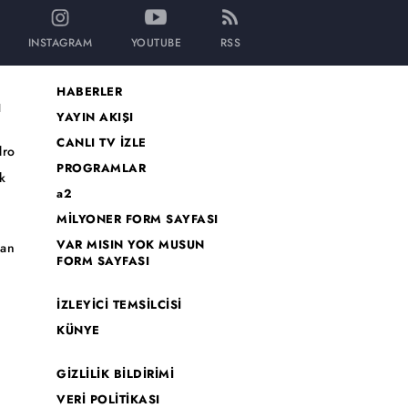
INSTAGRAM
YOUTUBE
RSS
HABERLER
I
YAYIN AKIŞI
CANLI TV İZLE
dro
PROGRAMLAR
k
a2
MİLYONER FORM SAYFASI
o
VAR MISIN YOK MUSUN
han
FORM SAYFASI
İZLEYİCİ TEMSİLCİSİ
KÜNYE
GİZLİLİK BİLDİRİMİ
VERİ POLİTİKASI