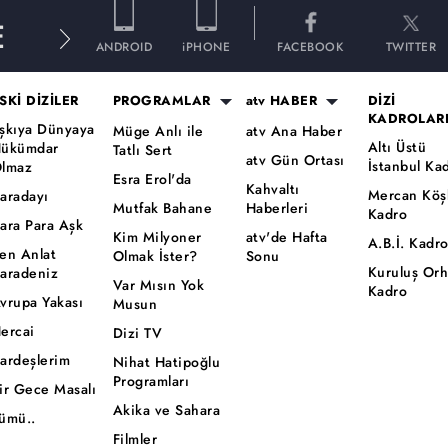
E
ANDROID
iPHONE
FACEBOOK
TWITTER
SKİ DİZİLER
PROGRAMLAR
atv HABER
DİZİ
KADROLAR
şkıya Dünyaya
Müge Anlı ile
atv Ana Haber
Altı Üstü
ükümdar
Tatlı Sert
atv Gün Ortası
İstanbul Ka
lmaz
Esra Erol'da
Kahvaltı
Mercan Köş
aradayı
Mutfak Bahane
Haberleri
Kadro
ara Para Aşk
Kim Milyoner
atv'de Hafta
A.B.İ. Kadr
en Anlat
Olmak İster?
Sonu
Kuruluş Or
aradeniz
Var Mısın Yok
Kadro
vrupa Yakası
Musun
ercai
Dizi TV
ardeşlerim
Nihat Hatipoğlu
Programları
ir Gece Masalı
Akika ve Sahara
ümü..
Filmler