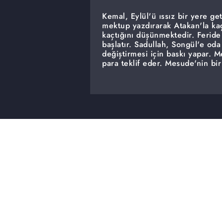
Kemal, Eylül'ü ıssız bir yere get
mektup yazdırarak Atakan'la kaç
kaçtığını düşünmektedir. Feride
başlatır. Sadullah, Songül'e od
değiştirmesi için baskı yapar. 
para teklif eder. Mesude'nin bir
Kemal, Mesude'yi kimsenin bilmed
Kemal'den kurtulmak için bir ç