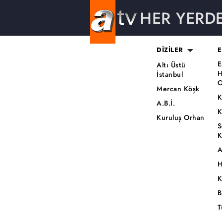
HER YERD
DİZİLER
E
E
Altı Üstü
H
İstanbul
O
Mercan Köşk
K
A.B.İ.
K
Kuruluş Orhan
S
K
A
H
K
B
T