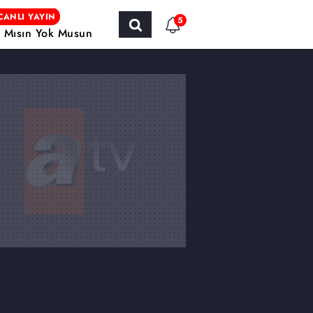
CANLI YAYIN
5
r Mısın Yok Musun