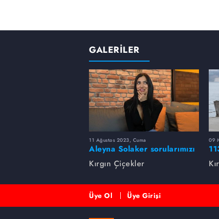
GALERİLER
11 Ağustos 2023, Cuma
09 
Aleyna Solaker sorularımızı
11
cevapladı
Kırgın Çiçekler
Kı
Üye Ol
Üye Girişi