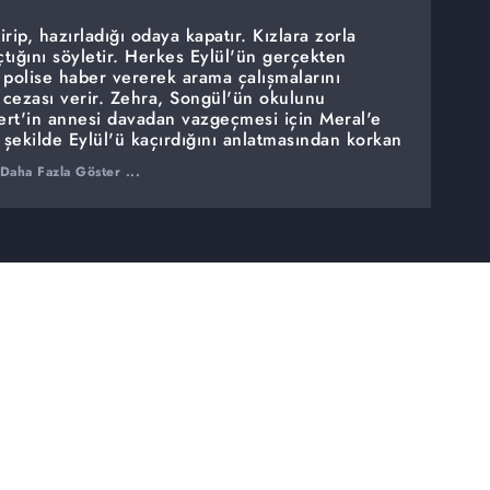
irip, hazırladığı odaya kapatır. Kızlara zorla
tığını söyletir. Herkes Eylül'ün gerçekten
 polise haber vererek arama çalışmalarını
a cezası verir. Zehra, Songül'ün okulunu
Mert'in annesi davadan vazgeçmesi için Meral'e
 şekilde Eylül'ü kaçırdığını anlatmasından korkan
iği bir bakım evine yerleştirir. Eylül,
Daha Fazla Göster ...
are düşünmek zorundadır.