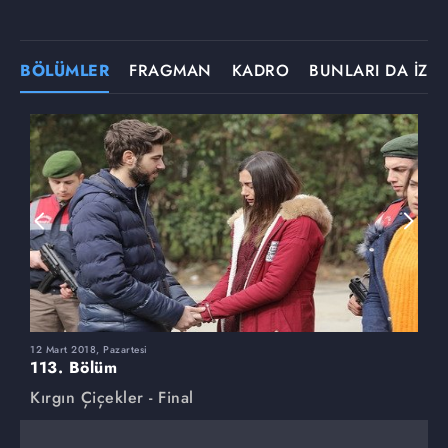
BÖLÜMLER
FRAGMAN
KADRO
BUNLARI DA İZLE
12 Mart 2018, Pazartesi
5
113. Bölüm
1
Kırgın Çiçekler - Final
K