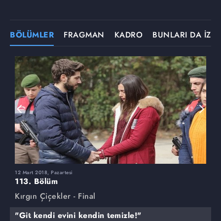
BÖLÜMLER
FRAGMAN
KADRO
BUNLARI DA İZLE
12 Mart 2018, Pazartesi
5
113. Bölüm
1
Kırgın Çiçekler - Final
K
"Git kendi evini kendin temizle!"