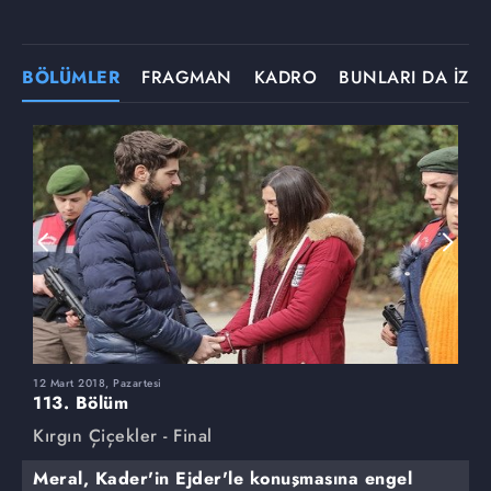
BÖLÜMLER
FRAGMAN
KADRO
BUNLARI DA İZLE
12 Mart 2018, Pazartesi
5
113. Bölüm
1
Kırgın Çiçekler - Final
K
Meral, Kader'in Ejder'le konuşmasına engel