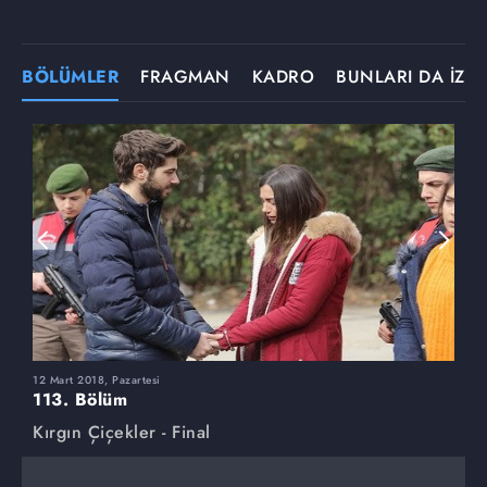
BÖLÜMLER
FRAGMAN
KADRO
BUNLARI DA İZLE
12 Mart 2018, Pazartesi
5
113. Bölüm
1
Kırgın Çiçekler - Final
K