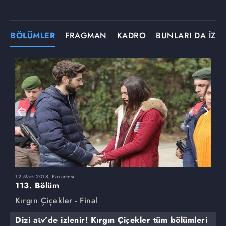
BÖLÜMLER
FRAGMAN
KADRO
BUNLARI DA İZLE
12 Mart 2018, Pazartesi
5
113. Bölüm
1
Kırgın Çiçekler - Final
K
Dizi atv’de izlenir! Kırgın Çiçekler tüm bölümleri