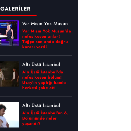
 GALERİLER
Var Mısın Yok Musun
Var Mısın Yok Musun'da
nefes kesen anlar!
Tuğçe son anda doğru
kararı verdi
Altı Üstü İstanbul
Altı Üstü İstanbul'da
nefes kesen bölüm!
Uzay'ın yaptığı hamle
herkesi şoke etti
Altı Üstü İstanbul
Altı Üstü İstanbul'un 6.
Bölümünde neler
yaşandı?