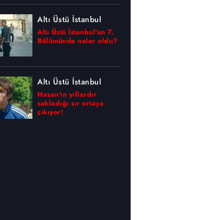
Altı Üstü İstanbul
Altı Üstü İstanbul'un 7.
Bölümünde neler oldu?
Altı Üstü İstanbul
Hasan'ın yıllardır
sakladığı sır ortaya
çıkıyor!