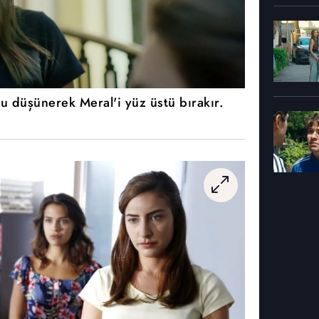
 düşünerek Meral'i yüz üstü bırakır.