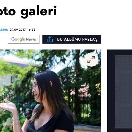
to galeri
RİHİ:
29.09.2017 16:55
BU ALBÜMÜ PAYLAŞ