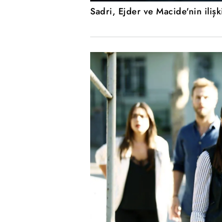
Sadri, Ejder ve Macide'nin ilişk