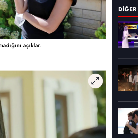
DİĞER
madığını açıklar.