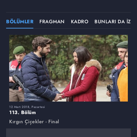
BÖLÜMLER
FRAGMAN
KADRO
BUNLARI DA İZLE
12 Mart 2018, Pazartesi
5
113. Bölüm
1
Kırgın Çiçekler - Final
K