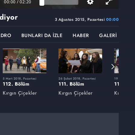
00:00
/
02:20
ediyor
3 Ağustos 2015, Pazartesi
00:00
ADRO
BUNLARI DA İZLE
HABER
GALERİ
5 Mart 2018, Pazartesi
26 Şubat 2018, Pazartesi
19 Şubat 2018
112. Bölüm
111. Bölüm
110. Bö
Kırgın Çiçekler
Kırgın Çiçekler
Kırgın Çi