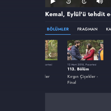
Kemal, Eylül'ü tehdit 
BÖLÜMLER
FRAGMAN
K
rtesi
27 Kasım 2017, Pazartesi
12 Mart 2018, Pazartesi
99. Bölüm
113. Bölüm
ler
Kırgın Çiçekler
Kırgın Çiçekler -
Final