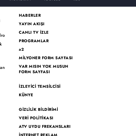
HABERLER
I
YAYIN AKIŞI
CANLI TV İZLE
dro
PROGRAMLAR
k
a2
MİLYONER FORM SAYFASI
o
VAR MISIN YOK MUSUN
han
FORM SAYFASI
İZLEYİCİ TEMSİLCİSİ
KÜNYE
GİZLİLİK BİLDİRİMİ
VERİ POLİTİKASI
ATV UYDU FREKANSLARI
İNTERNET REKLAM