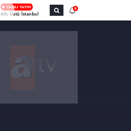
CANLI YAYIN
5
Altı Üstü İstanbul