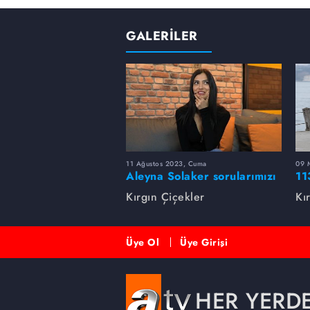
GALERİLER
11 Ağustos 2023, Cuma
09 
Aleyna Solaker sorularımızı
11
cevapladı
Kırgın Çiçekler
Kı
Üye Ol
Üye Girişi
HER YERD