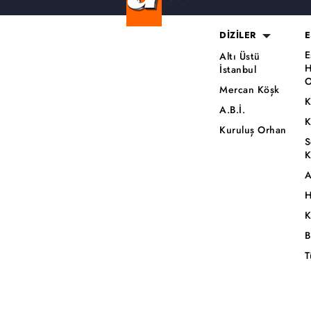
DİZİLER
E
E
Altı Üstü
H
İstanbul
O
Mercan Köşk
K
A.B.İ.
K
Kuruluş Orhan
S
K
A
H
K
B
T