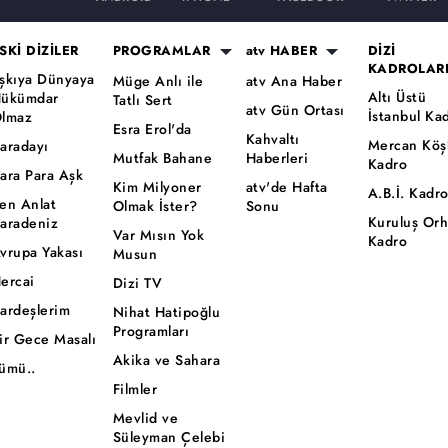
SKİ DİZİLER
PROGRAMLAR
atv HABER
DİZİ
KADROLAR
şkıya Dünyaya
Müge Anlı ile
atv Ana Haber
Altı Üstü
ükümdar
Tatlı Sert
atv Gün Ortası
İstanbul Ka
lmaz
Esra Erol'da
Kahvaltı
Mercan Köş
aradayı
Mutfak Bahane
Haberleri
Kadro
ara Para Aşk
Kim Milyoner
atv'de Hafta
A.B.İ. Kadr
en Anlat
Olmak İster?
Sonu
Kuruluş Or
aradeniz
Var Mısın Yok
Kadro
vrupa Yakası
Musun
ercai
Dizi TV
ardeşlerim
Nihat Hatipoğlu
Programları
ir Gece Masalı
Akika ve Sahara
ümü..
Filmler
Mevlid ve
Süleyman Çelebi