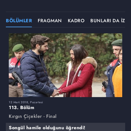
BÖLÜMLER
FRAGMAN
KADRO
BUNLARI DA İZLE
12 Mart 2018, Pazartesi
5
113. Bölüm
1
Kırgın Çiçekler - Final
K
Songül hamile olduğunu öğrendi!