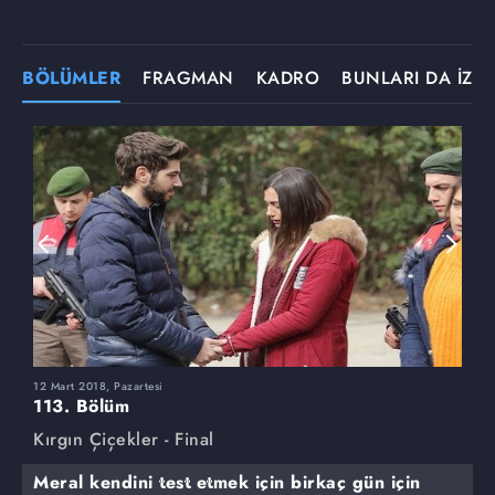
BÖLÜMLER
FRAGMAN
KADRO
BUNLARI DA İZLE
12 Mart 2018, Pazartesi
5
113. Bölüm
1
Kırgın Çiçekler - Final
K
Meral kendini test etmek için birkaç gün için