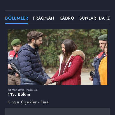
BÖLÜMLER
FRAGMAN
KADRO
BUNLARI DA İZLE
12 Mart 2018, Pazartesi
5
113. Bölüm
1
Kırgın Çiçekler - Final
K