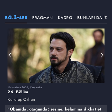
BÖLÜMLER
FRAGMAN
KADRO
BUNLARI DA İZLE
10 Haziran 2026, Çarşamba
3
26. Bölüm
2
Kuruluş Orhan
K
"Obamda, otağımda; sesine, kelamına dikkat et