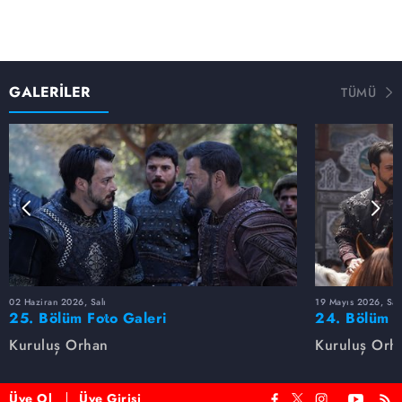
GALERİLER
TÜMÜ
02 Haziran 2026, Salı
19 Mayıs 2026, Sal
25. Bölüm Foto Galeri
24. Bölüm F
Kuruluş Orhan
Kuruluş Orh
Üye Ol
Üye Girişi