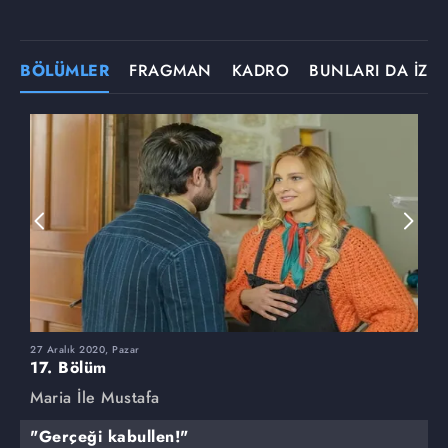
BÖLÜMLER
FRAGMAN
KADRO
BUNLARI DA İZLE
27 Aralık 2020, Pazar
2
17. Bölüm
1
Maria İle Mustafa
M
"Gerçeği kabullen!"