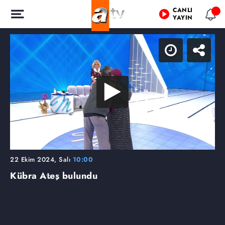
CANLI
YAYIN
22 Ekim 2024, Salı
10:00
Kübra Ateş bulundu