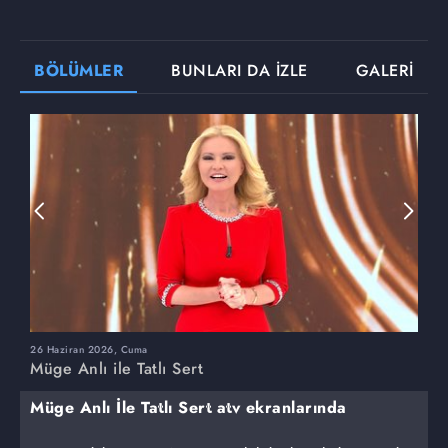
BÖLÜMLER
BUNLARI DA İZLE
GALERİ
26 Haziran 2026, Cuma
2
Müge Anlı ile Tatlı Sert
M
Müge Anlı İle Tatlı Sert atv ekranlarında