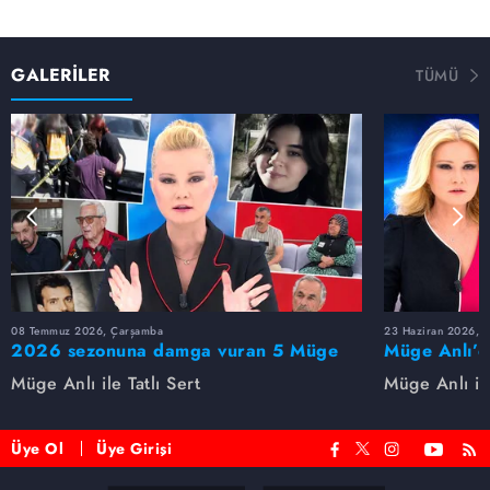
GALERİLER
TÜMÜ
08 Temmuz 2026, Çarşamba
23 Haziran 2026, S
2026 sezonuna damga vuran 5 Müge
Müge Anlı’d
Anlı dosyası...
dosyaları ve
Müge Anlı ile Tatlı Sert
Müge Anlı ile
etti!
Üye Ol
Üye Girişi