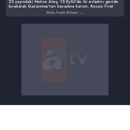
23 yaşındaki Hatice Ateş, 15 Eylül'de iki evladını geride
bırakarak Gaziantep'ten kayıplara karıştı. Kocası Fırat
Ateş onu aramak için stüdyoya geldi. Kaybının 34.
Daha Fazla Göster ...
Gününde Müge Anlı'da bulunan genç kadının başka bir
adama kaçtığı ortaya çıktı. Müge Anlı'da bulunan Hatice
Ateş canlı yayına gelerek babası ve eşiyle yüzleşti.