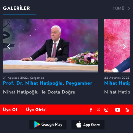
GALERİLER
TÜMÜ
31 Ağustos 2022, Çarşamba
22 Ağustos 2022, P
Prof. Dr. Nihat Hatipoğlu, Peygamber
Nihat Hatip
Efendimizi anlatıyor
anlatıyor...
Nihat Hatipoğlu ile Dosta Doğru
Nihat Hatipo
Üye Ol
Üye Girişi
Reddet