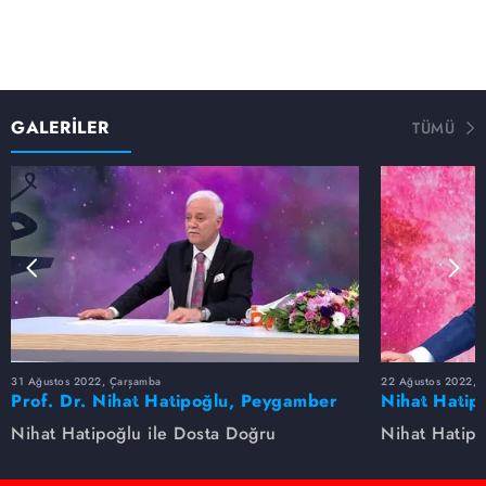
GALERİLER
TÜMÜ
31 Ağustos 2022, Çarşamba
22 Ağustos 2022, P
Prof. Dr. Nihat Hatipoğlu, Peygamber
Nihat Hatip
Efendimizi anlatıyor
anlatıyor...
Nihat Hatipoğlu ile Dosta Doğru
Nihat Hatipo