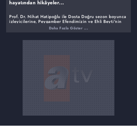
hayatından hikâyeler...
Prof. Dr. Nihat Hatipoğlu ile Dosta Doğru sezon boyunca
izleyicilerine, Peygamber Efendimizin ve Ehli Beyti'nin
hayatından çok özel, çarpıcı hikâyeleri paylaşmaya ve
Daha Fazla Göster ...
peygamberler tarihinden o döneme ait olaylarla ilgili
bilgiler devam vermeye ediyor.
Bu haftaki programında ise,
Ticaret nasıl yapılmalı?
Peygamber efendimizin ticaret ahlakı nasıldı?
Resulullah niçin aldatan bizden değildir demişti?