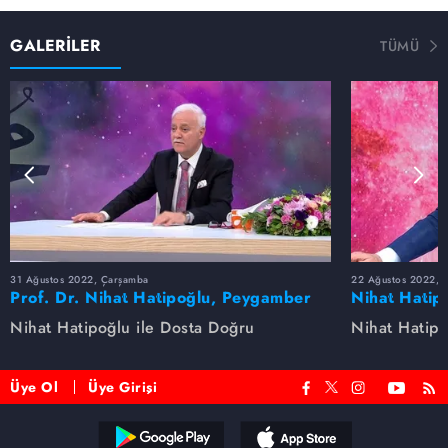
GALERİLER
TÜMÜ
31 Ağustos 2022, Çarşamba
22 Ağustos 2022, P
Prof. Dr. Nihat Hatipoğlu, Peygamber
Nihat Hatip
Efendimizi anlatıyor
anlatıyor...
Nihat Hatipoğlu ile Dosta Doğru
Nihat Hatipo
Üye Ol
Üye Girişi
Reddet