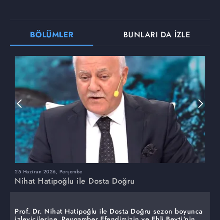
BÖLÜMLER
BUNLARI DA İZLE
25 Haziran 2026, Perşembe
1
Nihat Hatipoğlu ile Dosta Doğru
N
Prof. Dr. Nihat Hatipoğlu ile Dosta Doğru sezon boyunca
izleyicilerine, Peygamber Efendimizin ve Ehli Beyti'nin