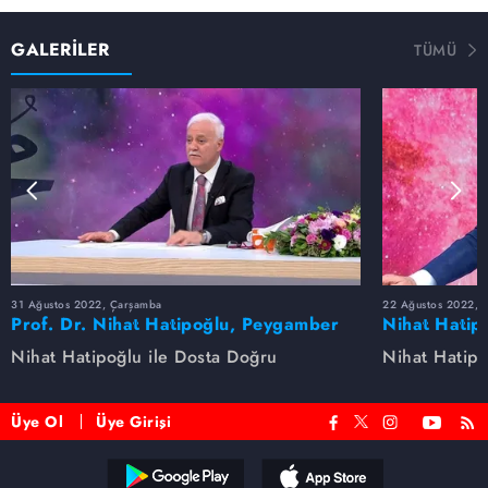
GALERİLER
TÜMÜ
31 Ağustos 2022, Çarşamba
22 Ağustos 2022, P
Prof. Dr. Nihat Hatipoğlu, Peygamber
Nihat Hatip
Efendimizi anlatıyor
anlatıyor...
Nihat Hatipoğlu ile Dosta Doğru
Nihat Hatipo
Üye Ol
Üye Girişi
Reddet