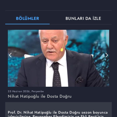
BÖLÜMLER
BUNLARI DA İZLE
25 Haziran 2026, Perşembe
1
Nihat Hatipoğlu ile Dosta Doğru
N
Prof. Dr. Nihat Hatipoğlu ile Dosta Doğru sezon boyunca
izleyicilerine, Peygamber Efendimizin ve Ehli Beyti'nin