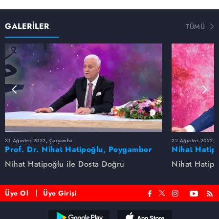
GALERİLER
TÜMÜ
31 Ağustos 2022, Çarşamba
22 Ağustos 2022, P
Prof. Dr. Nihat Hatipoğlu, Peygamber
Nihat Hatip
Efendimizi anlatıyor
anlatıyor...
Nihat Hatipoğlu ile Dosta Doğru
Nihat Hatipo
Üye Ol
Üye Girişi