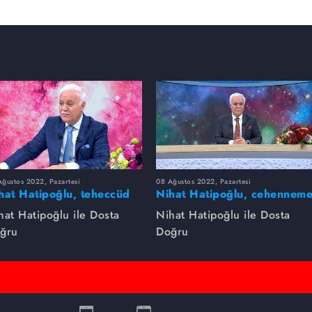
ğustos 2022, Pazartesi
08 Ağustos 2022, Pazartesi
hat Hatipoğlu, teheccüd
Nihat Hatipoğlu, cehennem
mazını anlatıyor...
girecek kişileri anlatıyor...
hat Hatipoğlu ile Dosta
Nihat Hatipoğlu ile Dosta
ğru
Doğru