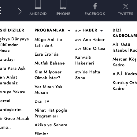
E
ANDROID
iPHONE
FACEBOOK
TWITTER
SKİ DİZİLER
PROGRAMLAR
atv HABER
DİZİ
KADROLAR
şkıya Dünyaya
Müge Anlı ile
atv Ana Haber
Altı Üstü
ükümdar
Tatlı Sert
atv Gün Ortası
İstanbul Ka
lmaz
Esra Erol'da
Kahvaltı
Mercan Köş
aradayı
Mutfak Bahane
Haberleri
Kadro
ara Para Aşk
Kim Milyoner
atv'de Hafta
A.B.İ. Kadr
en Anlat
Olmak İster?
Sonu
Kuruluş Or
aradeniz
Var Mısın Yok
Kadro
vrupa Yakası
Musun
ercai
Dizi TV
ardeşlerim
Nihat Hatipoğlu
Programları
ir Gece Masalı
Akika ve Sahara
ümü..
Filmler