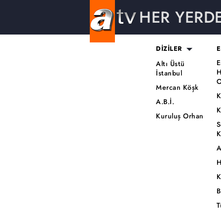
HER YERD
DİZİLER
E
E
Altı Üstü
H
İstanbul
O
Mercan Köşk
K
A.B.İ.
K
Kuruluş Orhan
S
K
A
H
K
B
T