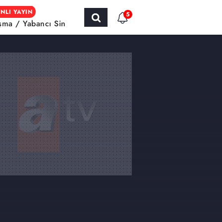
NLI YAYIN
5
şma / Yabancı Sinema