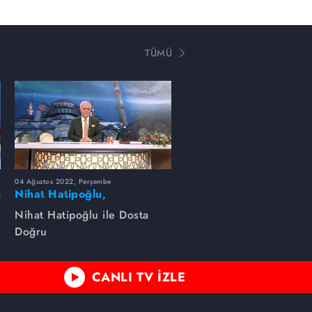
TÜMÜ
04 Ağustos 2022, Perşembe
e
Nihat Hatipoğlu,
Peygamber efendimizin
Nihat Hatipoğlu ile Dosta
özelliklerini anlatıyor...
Doğru
CANLI TV İZLE