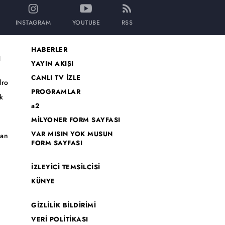
INSTAGRAM
YOUTUBE
RSS
HABERLER
I
YAYIN AKIŞI
CANLI TV İZLE
dro
PROGRAMLAR
k
a2
MİLYONER FORM SAYFASI
o
VAR MISIN YOK MUSUN
han
FORM SAYFASI
İZLEYİCİ TEMSİLCİSİ
KÜNYE
GİZLİLİK BİLDİRİMİ
VERİ POLİTİKASI