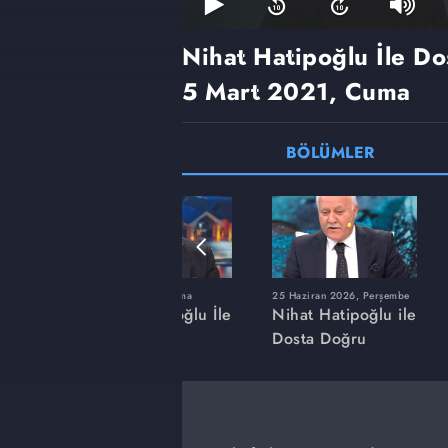
Nihat Hatipoğlu İle D
5 Mart 2021, Cuma
BÖLÜMLER
ma
23 Ocak 2026, Cuma
25 Haziran 2026, Perşembe
ğlu İle
Nihat Hatipoğlu İle
Nihat Hatipoğlu ile
Dosta Doğru
Dosta Doğru