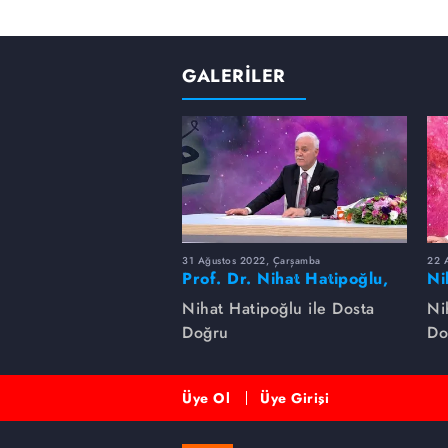
GALERİLER
31 Ağustos 2022, Çarşamba
22 A
Prof. Dr. Nihat Hatipoğlu,
Ni
Peygamber Efendimizi
na
Nihat Hatipoğlu ile Dosta
Ni
anlatıyor
Doğru
Do
Üye Ol
Üye Girişi