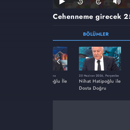
Cehenneme girecek 25
BÖLÜMLER
ma
23 Ocak 2026, Cuma
25 Haziran 2026, Perşembe
ğlu İle
Nihat Hatipoğlu İle
Nihat Hatipoğlu ile
Dosta Doğru
Dosta Doğru