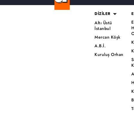
DİZİLER
E
E
Altı Üstü
H
İstanbul
O
Mercan Köşk
K
A.B.İ.
K
Kuruluş Orhan
S
K
A
H
K
B
T