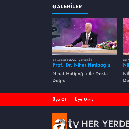
GALERİLER
31 Ağustos 2022, Çarşamba
22 A
Prof. Dr. Nihat Hatipoğlu,
Ni
Peygamber Efendimizi
na
Nihat Hatipoğlu ile Dosta
Ni
anlatıyor
Doğru
Do
Üye Ol
Üye Girişi
HER YERD