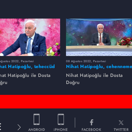
ğustos 2022, Pazartesi
08 Ağustos 2022, Pazartesi
hat Hatipoğlu, teheccüd
Nihat Hatipoğlu, cehennem
mazını anlatıyor...
girecek kişileri anlatıyor...
hat Hatipoğlu ile Dosta
Nihat Hatipoğlu ile Dosta
ğru
Doğru
E
ANDROID
iPHONE
FACEBOOK
TWITTER