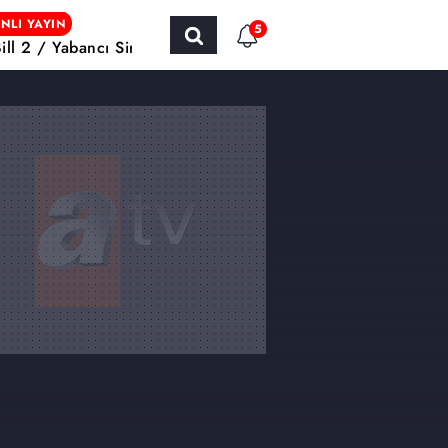
NLI YAYIN
5
Bill 2 / Yabancı Sinema