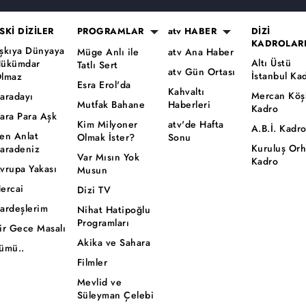
SKİ DİZİLER
PROGRAMLAR
atv HABER
DİZİ
KADROLAR
şkıya Dünyaya
Müge Anlı ile
atv Ana Haber
Altı Üstü
ükümdar
Tatlı Sert
atv Gün Ortası
İstanbul Ka
lmaz
Esra Erol'da
Kahvaltı
Mercan Köş
aradayı
Mutfak Bahane
Haberleri
Kadro
ara Para Aşk
Kim Milyoner
atv'de Hafta
A.B.İ. Kadr
en Anlat
Olmak İster?
Sonu
Kuruluş Or
aradeniz
Var Mısın Yok
Kadro
vrupa Yakası
Musun
ercai
Dizi TV
ardeşlerim
Nihat Hatipoğlu
Programları
ir Gece Masalı
Akika ve Sahara
ümü..
Filmler
Mevlid ve
Süleyman Çelebi