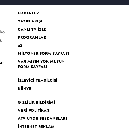
HABERLER
I
YAYIN AKIŞI
CANLI TV İZLE
dro
PROGRAMLAR
k
a2
MİLYONER FORM SAYFASI
o
VAR MISIN YOK MUSUN
han
FORM SAYFASI
İZLEYİCİ TEMSİLCİSİ
KÜNYE
GİZLİLİK BİLDİRİMİ
VERİ POLİTİKASI
ATV UYDU FREKANSLARI
İNTERNET REKLAM