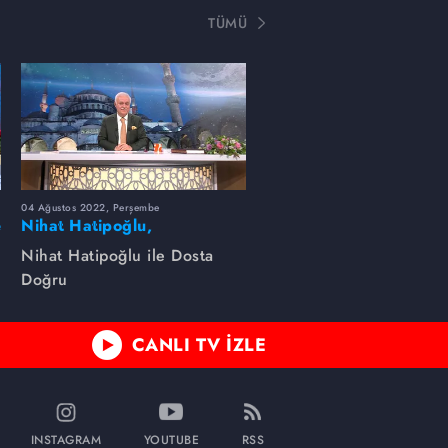
TÜMÜ
04 Ağustos 2022, Perşembe
e
Nihat Hatipoğlu,
Peygamber efendimizin
Nihat Hatipoğlu ile Dosta
özelliklerini anlatıyor...
Doğru
CANLI TV İZLE
INSTAGRAM
YOUTUBE
RSS