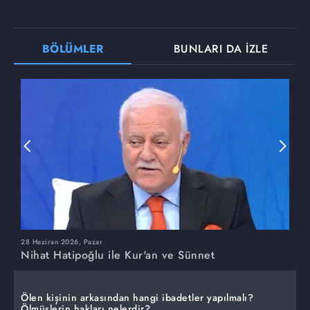
BÖLÜMLER
BUNLARI DA İZLE
28 Haziran 2026, Pazar
2
Nihat Hatipoğlu ile Kur'an ve Sünnet
N
Ölen kişinin arkasından hangi ibadetler yapılmalı?
Ölmüşlerin hakları nelerdir?