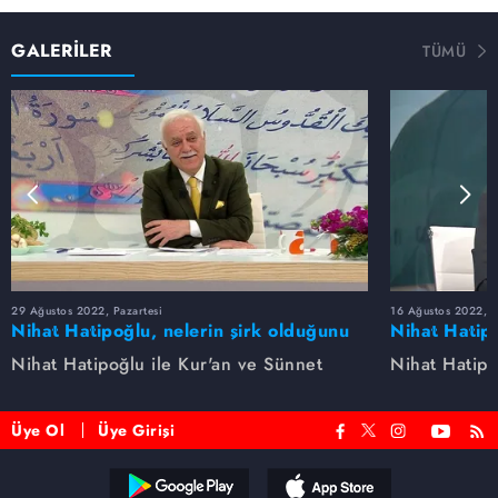
GALERİLER
TÜMÜ
29 Ağustos 2022, Pazartesi
16 Ağustos 2022, S
Nihat Hatipoğlu, nelerin şirk olduğunu
Nihat Hatipo
anlatıyor...
anlatıyor...
Nihat Hatipoğlu ile Kur'an ve Sünnet
Nihat Hatipo
Üye Ol
Üye Girişi
Reddet