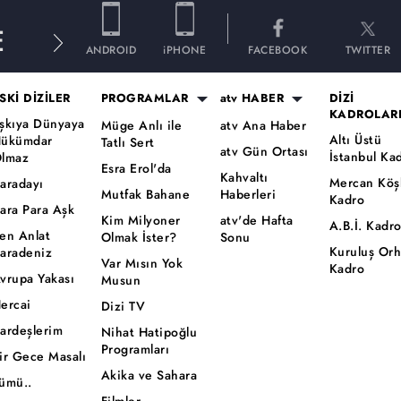
E
ANDROID
iPHONE
FACEBOOK
TWITTER
SKİ DİZİLER
PROGRAMLAR
atv HABER
DİZİ
KADROLAR
şkıya Dünyaya
Müge Anlı ile
atv Ana Haber
Altı Üstü
ükümdar
Tatlı Sert
atv Gün Ortası
İstanbul Ka
lmaz
Esra Erol'da
Kahvaltı
Mercan Köş
aradayı
Mutfak Bahane
Haberleri
Kadro
ara Para Aşk
Kim Milyoner
atv'de Hafta
A.B.İ. Kadr
en Anlat
Olmak İster?
Sonu
Kuruluş Or
aradeniz
Var Mısın Yok
Kadro
vrupa Yakası
Musun
ercai
Dizi TV
ardeşlerim
Nihat Hatipoğlu
Programları
ir Gece Masalı
Akika ve Sahara
ümü..
Filmler