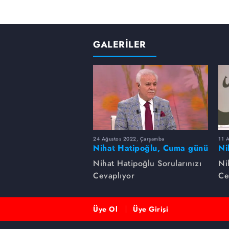
GALERİLER
24 Ağustos 2022, Çarşamba
11 
Nihat Hatipoğlu, Cuma günü
Ni
yapılması sünnet olan
ha
Nihat Hatipoğlu Sorularınızı
Ni
davranışları anlatıyor...
Cevaplıyor
Ce
Üye Ol
Üye Girişi