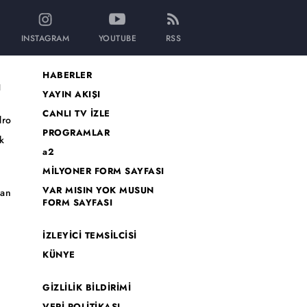
INSTAGRAM
YOUTUBE
RSS
HABERLER
I
YAYIN AKIŞI
CANLI TV İZLE
dro
PROGRAMLAR
k
a2
MİLYONER FORM SAYFASI
o
VAR MISIN YOK MUSUN
han
FORM SAYFASI
İZLEYİCİ TEMSİLCİSİ
KÜNYE
GİZLİLİK BİLDİRİMİ
VERİ POLİTİKASI