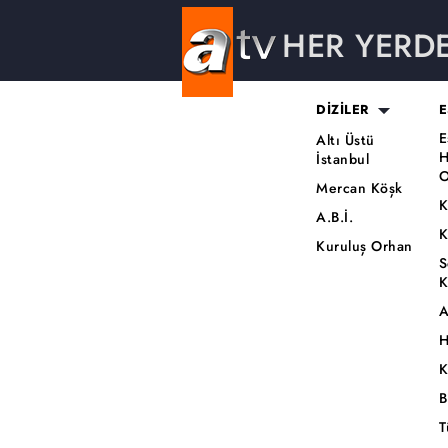
HER YERD
DİZİLER
E
E
Altı Üstü
H
İstanbul
O
Mercan Köşk
K
A.B.İ.
K
Kuruluş Orhan
S
K
A
H
K
B
T