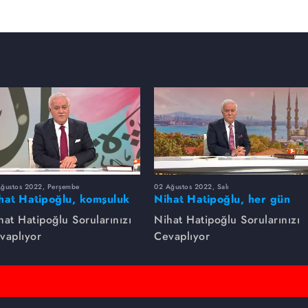
Ağustos 2022, Perşembe
02 Ağustos 2022, Salı
hat Hatipoğlu, komşuluk
Nihat Hatipoğlu, her gün
klarını anlatıyor.
yapılması tavsiye edilenleri
hat Hatipoğlu Sorularınızı
Nihat Hatipoğlu Sorularınızı
anlatıyor...
vaplıyor
Cevaplıyor