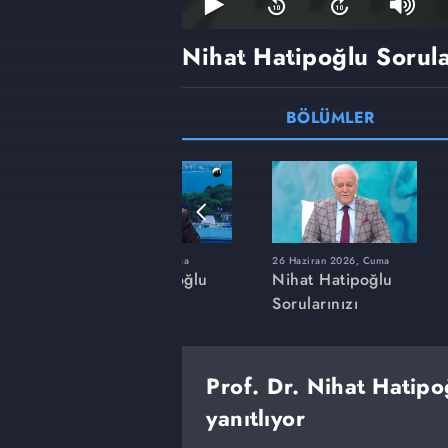
Nihat Hatipoğlu Sorula
BÖLÜMLER
a
20 Mart 2026, Cuma
26 Haziran 2026, Cuma
ğlu
Nihat Hatipoğlu
Nihat Hatipoğlu
Sorularınızı
Sorularınızı
Cevaplıyor
Cevaplıyor
Prof. Dr. Nihat Hatipo
yanıtlıyor