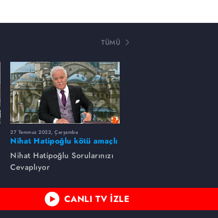
TÜMÜ
27 Temmuz 2022, Çarşamba
Nihat Hatipoğlu kötü amaçlı
muskanın niçin yapıldığını
Nihat Hatipoğlu Sorularınızı
anlatıyor...
Cevaplıyor
CANLI TV İZLE