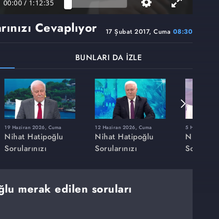
00:00
/
1:12:35
rınızı Cevaplıyor
17 Şubat 2017, Cuma
08:30
BUNLARI DA İZLE
19 Haziran 2026, Cuma
12 Haziran 2026, Cuma
5 Haziran 20
Nihat Hatipoğlu
Nihat Hatipoğlu
Nihat Ha
Sorularınızı
Sorularınızı
Soruların
Cevaplıyor
Cevaplıyor
Cevaplıy
ğlu merak edilen soruları