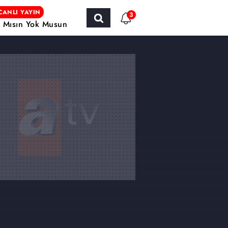
CANLI YAYIN
3
r Mısın Yok Musun