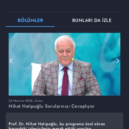
BÖLÜMLER
BUNLARI DA İZLE
26 Haziran 2026, Cuma
1
Nihat Hatipoğlu Sorularınızı Cevaplıyor
N
Prof. Dr. Nihat Hatipoğlu, bu programa özel ekran
başındaki izleyicilerin merak ettiği soruları