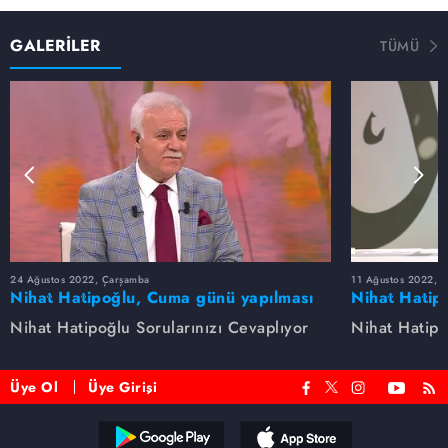
GALERİLER
TÜMÜ
24 Ağustos 2022, Çarşamba
11 Ağustos 2022, 
Nihat Hatipoğlu, Cuma günü yapılması
Nihat Hatip
sünnet olan davranışları anlatıyor...
anlatıyor.
Nihat Hatipoğlu Sorularınızı Cevaplıyor
Nihat Hatipo
Üye Ol
Üye Girişi
Reddet