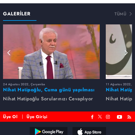
GALERİLER
TÜMÜ
24 Ağustos 2022, Çarşamba
11 Ağustos 2022, 
Nihat Hatipoğlu, Cuma günü yapılması
Nihat Hatip
sünnet olan davranışları anlatıyor...
anlatıyor.
Nihat Hatipoğlu Sorularınızı Cevaplıyor
Nihat Hatipo
Üye Ol
Üye Girişi
Reddet