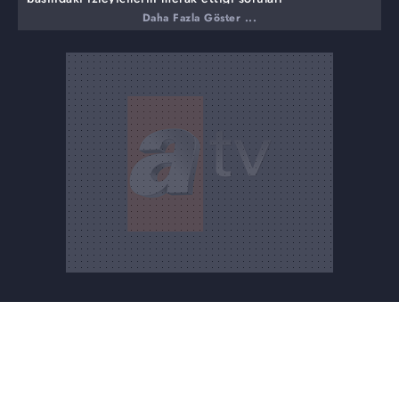
cevaplandırıyor.
Daha Fazla Göster ...
Bu haftaki programında ise,
İhlas suresi okumanın faziletleri nelerdir?
Peygamber Efendimizin sık sık okuduğu dua hangisidir?
Ölen kişinin borcu, malı satılarak ödenir mi?