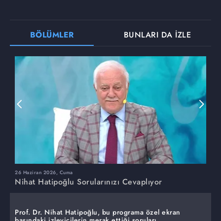
BÖLÜMLER
BUNLARI DA İZLE
26 Haziran 2026, Cuma
1
Nihat Hatipoğlu Sorularınızı Cevaplıyor
N
Prof. Dr. Nihat Hatipoğlu, bu programa özel ekran
başındaki izleyicilerin merak ettiği soruları