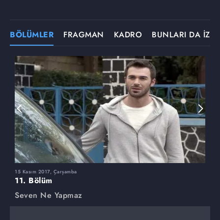
BÖLÜMLER
FRAGMAN
KADRO
BUNLARI DA İZLE
15 Kasım 2017, Çarşamba
8
11. Bölüm
1
Seven Ne Yapmaz
S