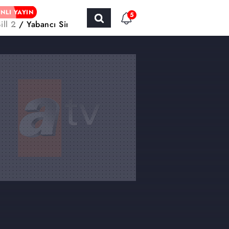
NLI YAYIN
5
Bill 2 / Yabancı Sinema