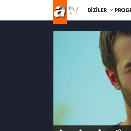
DİZİLER
PROG