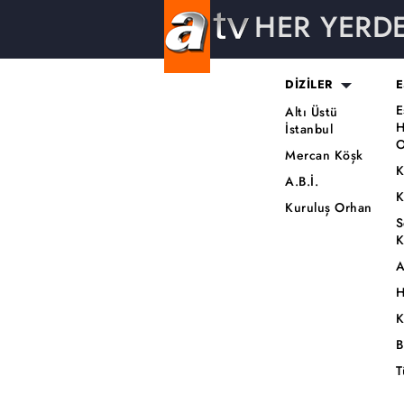
HER YERD
DİZİLER
E
E
Altı Üstü
H
İstanbul
O
Mercan Köşk
K
A.B.İ.
K
Kuruluş Orhan
S
K
A
H
K
B
T