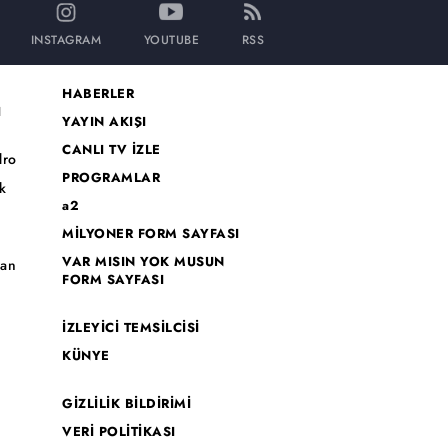
INSTAGRAM
YOUTUBE
RSS
HABERLER
I
YAYIN AKIŞI
CANLI TV İZLE
dro
PROGRAMLAR
k
a2
MİLYONER FORM SAYFASI
o
VAR MISIN YOK MUSUN
han
FORM SAYFASI
İZLEYİCİ TEMSİLCİSİ
KÜNYE
GİZLİLİK BİLDİRİMİ
VERİ POLİTİKASI