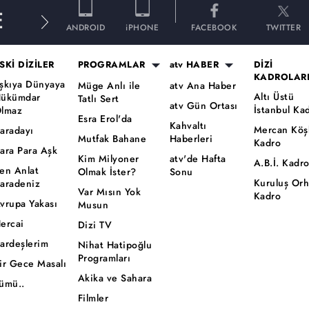
E
ANDROID
iPHONE
FACEBOOK
TWITTER
SKİ DİZİLER
PROGRAMLAR
atv HABER
DİZİ
KADROLAR
şkıya Dünyaya
Müge Anlı ile
atv Ana Haber
Altı Üstü
ükümdar
Tatlı Sert
atv Gün Ortası
İstanbul Ka
lmaz
Esra Erol'da
Kahvaltı
Mercan Köş
aradayı
Mutfak Bahane
Haberleri
Kadro
ara Para Aşk
Kim Milyoner
atv'de Hafta
A.B.İ. Kadr
en Anlat
Olmak İster?
Sonu
Kuruluş Or
aradeniz
Var Mısın Yok
Kadro
vrupa Yakası
Musun
ercai
Dizi TV
ardeşlerim
Nihat Hatipoğlu
Programları
ir Gece Masalı
Akika ve Sahara
ümü..
Filmler