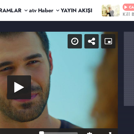
CA
RAMLAR
atv Haber
YAYIN AKIŞI
Kill 