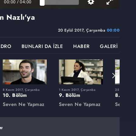
00:00
/
04:00
n Nazlı'ya
20 Eylül 2017, Çarşamba
00:00
ADRO
BUNLARI DA İZLE
HABER
GALERİ
8 Kasım 2017, Çarşamba
1 Kasım 2017, Çarşamba
25 Ekim 2017
10. Bölüm
9. Bölüm
8. Bölü
Seven Ne Yapmaz
Seven Ne Yapmaz
Seven N
"