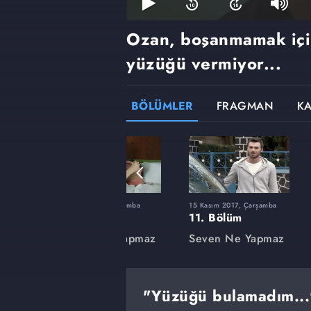
Ozan, boşanmamak içi
yüzüğü vermiyor...
BÖLÜMLER
FRAGMAN
K
şamba
6 Eylül 2017, Çarşamba
15 Kasım 2017, Çarşamba
1. Bölüm
11. Bölüm
apmaz
Seven Ne Yapmaz
Seven Ne Yapmaz
"Yüzüğü bulamadım...